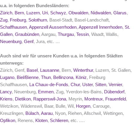
u.a. in folgenden Bundesländern:
Zürich
,
Bern
,
Luzern
,
Uri
,
Schwyz
,
Obwalden
,
Nidwalden
,
Glarus
,
Zug
,
Freiburg
,
Solothurn
, Basel-Stadt, Basel-Landschaft,
Schaffhausen
,
Appenzell Ausserrhoden
,
Appenzell Innerrhoden
,
St.
Gallen
,
Graubünden
, Aargau,
Thurgau
,
Tessin
, Waadt, Wallis,
Neuenburg
,
Genf
, Jura, etc. …
Auch sind wir für unsere Kunden u.a. in folgenden Städten
unterwegs:
Zürich, Genf,
Basel
,
Lausanne
, Bern,
Winterthur
, Luzern, St. Gallen,
Lugano
,
Biel/Bienne
,
Thun
,
Bellinzona
,
Köniz
, Freiburg
Schaffhausen,
La Chaux-de-Fonds
,
Chur
,
Uster
,
Sitten
,
Vernier
,
Lancy
, Neuenburg,
Emmen
, Zug, Yverdon-les-Bains,
Dübendorf
,
Kriens
,
Dietikon
,
Rapperswil-Jona
, Meyrin,
Montreux
,
Frauenfeld
,
Wetzikon, Wädenswil, Baar, Bulle, Wil,
Horgen
, Carouge,
Kreuzlingen,
Bülach
,
Aarau
, Nyon, Riehen, Allschwil, Wettingen,
Opfikon
, Renens,
Kloten
,
Schlieren
, etc. ….